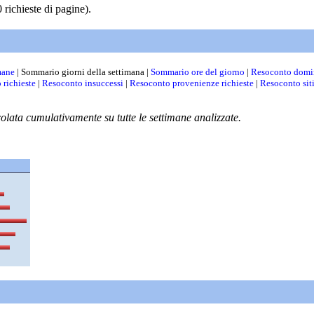
richieste di pagine).
mane
| Sommario giorni della settimana |
Sommario ore del giorno
|
Resoconto domi
 richieste
|
Resoconto insuccessi
|
Resoconto provenienze richieste
|
Resoconto sit
colata cumulativamente su tutte le settimane analizzate.