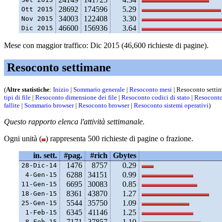
28692
174596
5.29
Ott 2015
34003
122408
3.30
Nov 2015
46600
156936
3.64
Dic 2015
Mese con maggior traffico: Dic 2015 (46,600 richieste di pagine).
Resoconto settimane
(
Altre statistiche
:
Inizio
|
Sommario generale
|
Resoconto mesi
| Resoconto setti
tipi di file
|
Resoconto dimensione dei file
|
Resoconto codici di stato
|
Resoconto
fallite
|
Sommario browser
|
Resoconto browser
|
Resoconto sistemi operativi
)
Questo rapporto elenca l'attività settimanale.
Ogni unità (
) rappresenta 500 richieste di pagine o frazione.
in. sett.
#pag.
#rich
Gbytes
1476
8757
0.29
28-Dic-14
6288
34151
0.99
 4-Gen-15
6695
30083
0.85
11-Gen-15
8361
43870
1.27
18-Gen-15
5544
35750
1.09
25-Gen-15
6345
41146
1.25
 1-Feb-15
7171
37857
1.10
 8-Feb-15