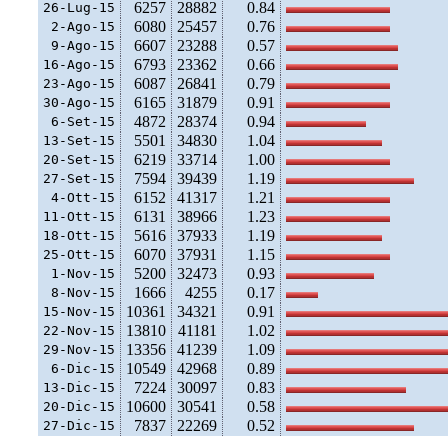
6257
28882
0.84
26-Lug-15
6080
25457
0.76
 2-Ago-15
6607
23288
0.57
 9-Ago-15
6793
23362
0.66
16-Ago-15
6087
26841
0.79
23-Ago-15
6165
31879
0.91
30-Ago-15
4872
28374
0.94
 6-Set-15
5501
34830
1.04
13-Set-15
6219
33714
1.00
20-Set-15
7594
39439
1.19
27-Set-15
6152
41317
1.21
 4-Ott-15
6131
38966
1.23
11-Ott-15
5616
37933
1.19
18-Ott-15
6070
37931
1.15
25-Ott-15
5200
32473
0.93
 1-Nov-15
1666
4255
0.17
 8-Nov-15
10361
34321
0.91
15-Nov-15
13810
41181
1.02
22-Nov-15
13356
41239
1.09
29-Nov-15
10549
42968
0.89
 6-Dic-15
7224
30097
0.83
13-Dic-15
10600
30541
0.58
20-Dic-15
7837
22269
0.52
27-Dic-15