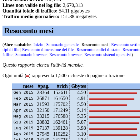
Linee non valide nel log file:
2,670,313
Quantità totale di traffico:
54.11 gigabytes
Traffico medio giornaliero:
151.88 megabytes
Resoconto mesi
(
Altre statistiche
:
Inizio
|
Sommario generale
| Resoconto mesi |
Resoconto setti
tipi di file
|
Resoconto dimensione dei file
|
Resoconto codici di stato
|
Resoconto
fallite
|
Sommario browser
|
Resoconto browser
|
Resoconto sistemi operativi
)
Questo rapporto elenca l'attività mensile.
Ogni unità (
) rappresenta 1,500 richieste di pagine o frazione.
mese
#pag.
#rich
Gbytes
28364
152611
4.50
Gen 2015
26871
161650
4.91
Feb 2015
21593
175702
5.50
Mar 2015
32150
171249
5.14
Apr 2015
33215
176588
5.35
Mag 2015
28882
162461
5.07
Giu 2015
27137
139128
3.98
Lug 2015
27945
110252
3.10
Ago 2015
24149
141725
4.34
Set 2015