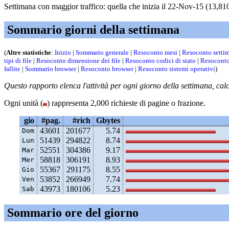
Settimana con maggior traffico: quella che inizia il 22-Nov-15 (13,810 
Sommario giorni della settimana
(
Altre statistiche
:
Inizio
|
Sommario generale
|
Resoconto mesi
|
Resoconto setti
tipi di file
|
Resoconto dimensione dei file
|
Resoconto codici di stato
|
Resoconto
fallite
|
Sommario browser
|
Resoconto browser
|
Resoconto sistemi operativi
)
Questo rapporto elenca l'attività per ogni giorno della settimana, cal
Ogni unità (
) rappresenta 2,000 richieste di pagine o frazione.
gio
#pag.
#rich
Gbytes
43601
201677
5.74
Dom
51439
294822
8.74
Lun
52551
304386
9.17
Mar
58818
306191
8.93
Mer
55367
291175
8.55
Gio
53852
266949
7.74
Ven
43973
180106
5.23
Sab
Sommario ore del giorno