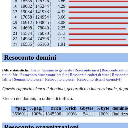
18585
128326
3.86
15
19082
145244
4.29
16
19034
141933
4.32
17
17058
124954
3.66
18
16912
103855
3.08
19
14698
78040
2.25
20
15524
76070
2.13
21
14984
74798
2.12
22
16535
65163
1.91
23
Resoconto domini
(
Altre statistiche
:
Inizio
|
Sommario generale
|
Resoconto mesi
|
Resoconto setti
tipi di file
|
Resoconto dimensione dei file
|
Resoconto codici di stato
|
Resoconto
fallite
|
Sommario browser
|
Resoconto browser
|
Resoconto sistemi operativi
)
Questo rapporto elenca il dominio, geografico o internazionale, di pro
Elenco dei domini, in ordine di traffico.
#pag.
%pag.
#rich
%rich
Gbytes
%byte
dominio
359601
100%
1845306
100%
54.11
100%
[indiriz
Resoconto organizzazioni