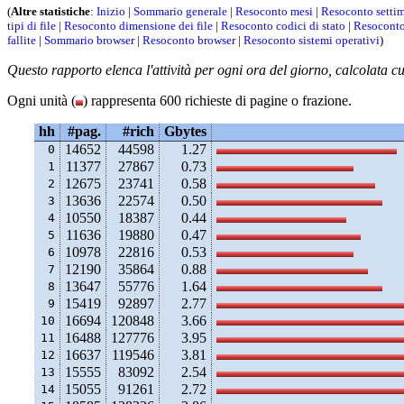
(
Altre statistiche
:
Inizio
|
Sommario generale
|
Resoconto mesi
|
Resoconto setti
tipi di file
|
Resoconto dimensione dei file
|
Resoconto codici di stato
|
Resoconto
fallite
|
Sommario browser
|
Resoconto browser
|
Resoconto sistemi operativi
)
Questo rapporto elenca l'attività per ogni ora del giorno, calcolata cu
Ogni unità (
) rappresenta 600 richieste di pagine o frazione.
hh
#pag.
#rich
Gbytes
14652
44598
1.27
 0
11377
27867
0.73
 1
12675
23741
0.58
 2
13636
22574
0.50
 3
10550
18387
0.44
 4
11636
19880
0.47
 5
10978
22816
0.53
 6
12190
35864
0.88
 7
13647
55776
1.64
 8
15419
92897
2.77
 9
16694
120848
3.66
10
16488
127776
3.95
11
16637
119546
3.81
12
15555
83092
2.54
13
15055
91261
2.72
14