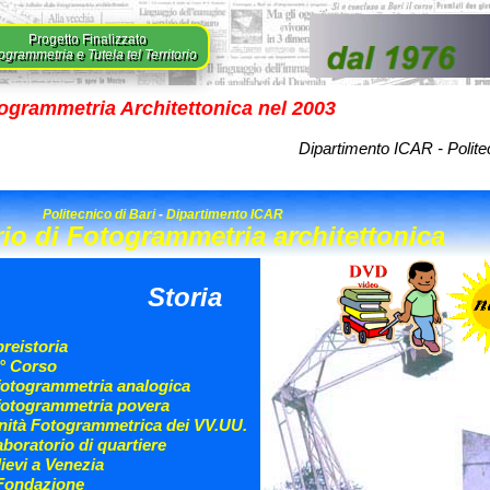
Progetto Finalizzato
ogrammetria e Tutela tel Territorio
togrammetria Architettonica nel 2003
Dipartimento ICAR - Politec
Politecnico di Bari
-
Dipartimento ICAR
io di Fotogrammetria architettonica
Storia
preistoria
1° Corso
 fotogrammetria analogica
 fotogrammetria povera
Unità Fotogrammetrica dei VV.UU.
laboratorio di quartiere
ilievi a Venezia
Fondazione