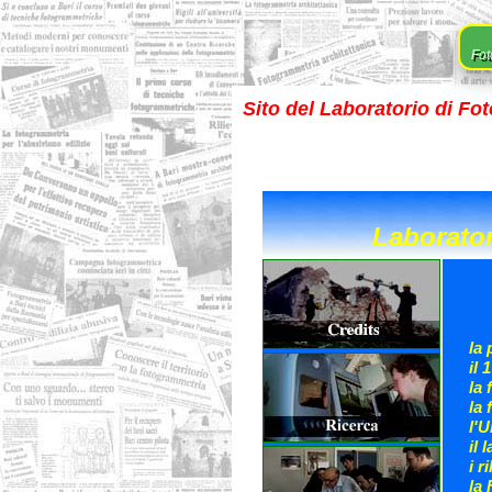
Fot
Sito del Laboratorio di Fo
Laborator
la 
il 
la
la
l'
il 
i r
la