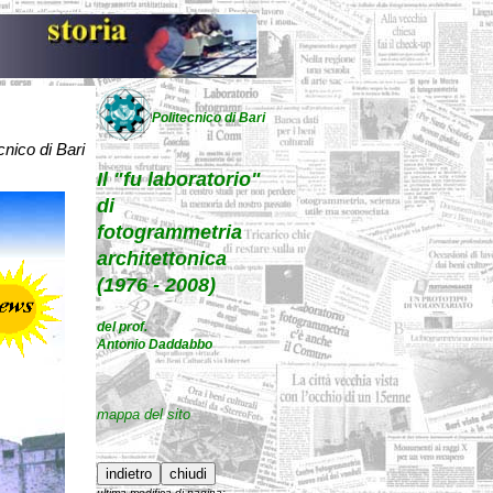
Politecnico di Bari
nico di Bari
Il "fu laboratorio"
di
fotogrammetria
architettonica
(1976 - 2008)
del prof.
Antonio Daddabbo
mappa del sito
ultima modifica di pagina: