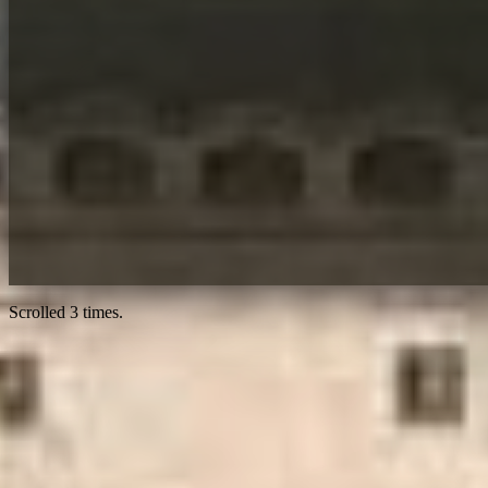
Scrolled
3
times.