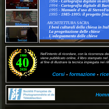
1994 -
Cartografia digitale in arch
1994 -
Cartografia digitale di Bar
1995 -
Manuale d'uso di StereoFot
1995 -
1985-1995: il progetto fina
ARCHITETTURA SACRA
I beni culturali della chiesa in Ital
La progettazione delle chiese
L'adeguamento delle chiese
e-mail:
daddabbo@gmail.com
Appendice
Messale Romano
Pontificale Romano
Codice di Diritto Canonico
Nell’intento di ricordare, con la ricorrenza de
Normativa Civile Italiana
viene pubblicato online, il libro stampato nel
Iter seguito per la formulazione d
al fine di illustrare la tecnica impiegata nei 
Corsi
-
formazione
-
ric
Homm