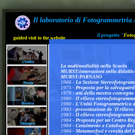
Il laboratorio di Fotogrammetria 
il progetto "
Fotog
guided visit to the website
La multimedialità nella Scuola
MURST:innovazioni nella didattic
MURST:PARNASO
1966 -
La Sezione Stereofotogram
1975 -
Proposta per la salvaguard
1979 -
atti della mostra-convegno
1980 -
Il rilievo stereofotogrammet
1980 -
L'Unità Fotogrammetrica de
1983 -
presentazione de 'Il riliev
1983 -
Il rilievo stereofotogramme
1984 -
Proposta per un Centro Re
1984 -
Censimento e Catalogo dei 
1984 -
Metamorfosi e cresita del 