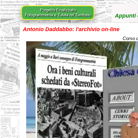
Progetto Finalizzato
Fotogrammetria e Tutela tel Territorio
Appunti o
Antonio Daddabbo: l'archivio on-line
Corso di