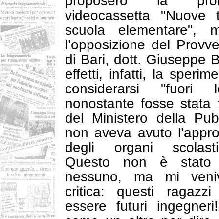
proposero la proi
videocassetta "Nuove t
scuola elementare", m
l’opposizione del Provve
di Bari, dott. Giuseppe Br
effetti, infatti, la sper
considerarsi "fuori 
nonostante fosse stata f
del Ministero della Pubb
non aveva avuto l’approv
degli organi scolastic
Questo non è stato
nessuno, ma mi ven
critica: questi ragaz
essere futuri ingegne