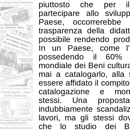
piuttosto che per i
partecipare allo svilup
Paese, occorrerebbe 
trasparenza della dida
possibile rendendo produ
In un Paese, come l’I
possedendo il 60% d
mondiale dei Beni cultura
mai a catalogarlo, alla
essere affidato il compit
catalogazione e moni
stessi. Una propost
indubbiamente scandalizz
lavori, ma gli stessi d
che lo studio dei Be