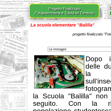
Progetto Finalizzato
Fotogrammetria e Tutela tel Territorio
La scuola elementare "Balilla"
progetto finalizzato "Fot
Dopo il
delle du
la spe
sull’in
fotogra
la Scuola "Balilla" no
seguito. Con la ri
popolazione studentesca