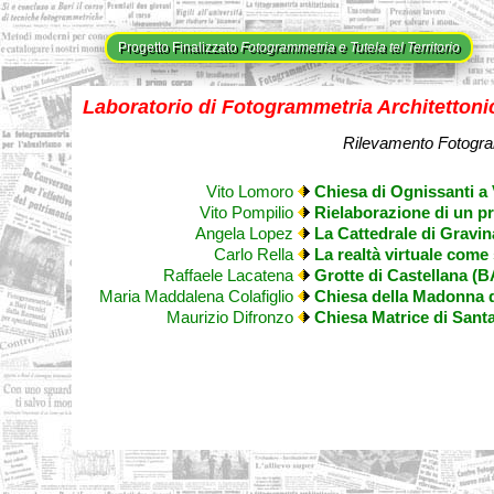
Progetto Finalizzato
Fotogrammetria e Tutela tel Territorio
Laboratorio di Fotogrammetria Architettoni
Rilevamento Fotogram
Vito Lomoro
Chiesa di Ognissanti a
Vito Pompilio
Rielaborazione di un pr
Angela Lopez
La Cattedrale di Gravin
Carlo Rella
La realtà virtuale come
Raffaele Lacatena
Grotte di Castellana (B
Maria Maddalena Colafiglio
Chiesa della Madonna d
Maurizio Difronzo
Chiesa Matrice di Sant