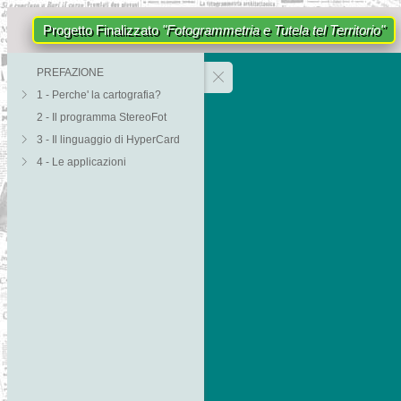
Progetto Finalizzato
"Fotogrammetria e Tutela tel Territorio"
PREFAZIONE
1 - Perche' la cartografia?
2 - Il programma StereoFot
3 - Il linguaggio di HyperCard
4 - Le applicazioni