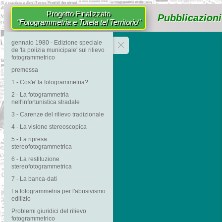
Progetto Finalizzato
Pubblicazioni
"Fotogrammetria e Tutela tel Territorio"
gennaio 1980 - Edizione speciale
de 'la polizia municipale' sul rilievo
fotogrammetrico
premessa
1 - Cos'e' la fotogrammetria?
2 - La fotogrammetria
nell'infortunistica stradale
3 - Carenze del rilievo tradizionale
4 - La visione stereoscopica
5 - La ripresa
stereofotogrammetrica
6 - La restituzione
stereofotogrammetrica
7 - La banca-dati
La fotogrammetria per l'abusivismo
edilizio
Problemi giuridici del rilievo
fotogrammetrico