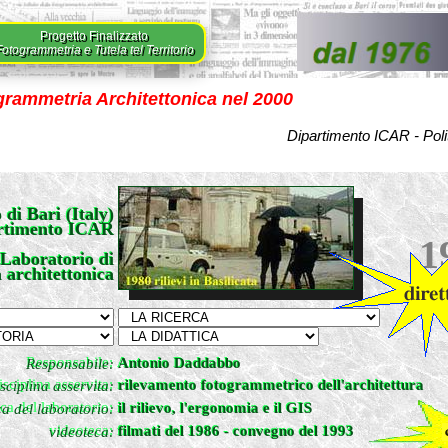
Progetto Finalizzato
otogrammetria e Tutela tel Territorio
grammetria Architettonica nel 2000
Dipartimento ICAR - Poli
 di Bari (Italy)
 di Bari (Italy)
rtimento ICAR
rtimento ICAR
1
Laboratorio di
Laboratorio di
architettonica
 architettonica
Responsabile:
Antonio Daddabbo
Antonio Daddabbo
Responsabile:
isciplina asservita:
rilevamento fotogrammetrico dell'architettura
rilevamento fotogrammetrico dell'architettura
sciplina asservita:
rca del laboratorio:
il rilievo, l'ergonomia e il GIS
il rilievo, l'ergonomia e il GIS
ca del laboratorio:
videoteca:
filmati del 1986 - convegno del 1993
filmati del 1986
-
convegno del 1993
videoteca: