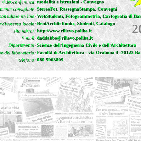
videoconferenza:
modalità e istruzioni - Convegno
modalità
e
istruzioni
-
Convegno
videoconferenza:
rmente consigliate:
StereoFot, RassegnaStampa, Convegni
StereoFot
,
RassegnaStampa
,
Convegni
mente consigliate:
consultare on line:
WebStudenti, Fotogrammetria, Cartografia di Bar
WebStudenti
,
Fotogrammetria
,
Cartografia di Bar
consultare on line:
 di ricerca locale:
BeniArchitettonici, Studenti, Catalogo
BeniArchitettonici
,
Studenti
,
Catalogo
 di ricerca locale:
2
sito mirror:
http://www.rilievo.poliba.it
http://www.rilievo.poliba.it
sito mirror:
E-mail:
daddabbo@rilievo.poliba.it
daddabbo@rilievo.poliba.it
E-mail:
Dipartimento:
Scienze dell'Ingegneria Civile e dell'Architettura
Scienze dell'Ingegneria Civile e dell'Architettura
Dipartimento:
ne del laboratorio:
Facoltà di Architettura - via Orabona 4 -70125 Ba
Facoltà di Architettura - via Orabona 4 -70125 Ba
e del laboratorio:
telefono:
080 5963809
080 5963809
telefono: