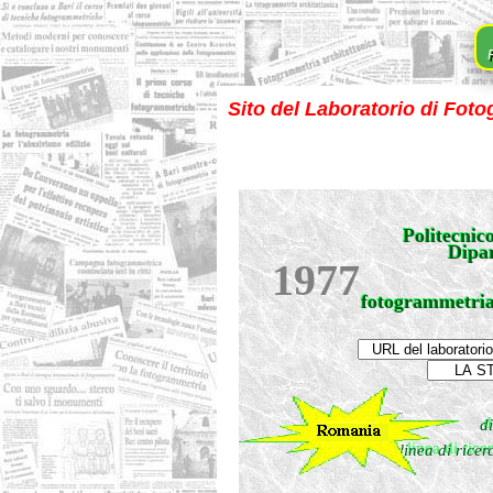
F
Sito del Laboratorio di Foto
Politecnico
Politecnico
Dipa
Dipa
1977
fotogrammetria 
fotogrammetria
d
di
linea di rice
linea di ricer