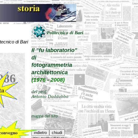
Politecnico di Bari
tecnico di Bari
Il "fu laboratorio"
di
fotogrammetria
architettonica
986
(1976 - 2008)
del prof.
Antonio Daddabbo
mappa del sito
ultima modifica di pagina: