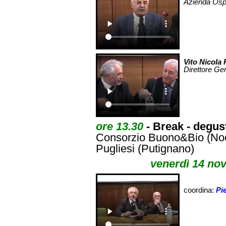
Azienda Osped
Vito Nicola 
Direttore G
ore 13.30
- Break - degust
Consorzio Buono&Bio (Noci
Pugliesi (Putignano)
venerdì 14 nov
coordina:
Pi