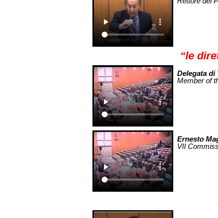
Rettore del P
“le dire
Delegata di 
Member of t
Ernesto Ma
VII Commissi