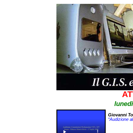
AT
lunedì
Giovanni Tor
“Audizione a