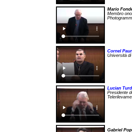
Mario Fonde
Membro onora
Photogrammét
Cornel Pau
Università d
Lucian Tur
Presidente d
Telerilevame
Gabriel Po