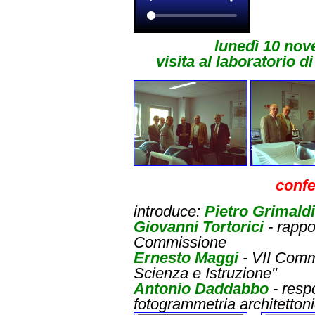
lunedì 10 nov
visita al laboratorio 
conf
introduce:
Pietro Grimaldi
Giovanni Tortorici
- rappor
Commissione
Ernesto Maggi
- VII Comm
Scienza e Istruzione"
Antonio Daddabbo
- respo
fotogrammetria architetton