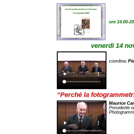
ore 14.00-20
venerdì 14 no
coordina:
Pi
“Perché la fotogrammetr
Maurice Car
Presidente o
Photogrammét