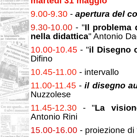
martedì 31 maggio
9.00-9.30
-
apertura del c
9.30-10.00
- "
Il problema 
nella didattica
" Antonio D
10.00-10.45
- "
il Disegno 
Difino
10.45-11.00
- intervallo
11.00-11.45
-
il disegno a
Nuzzolese
11.45-12.30
- "
La vision
Antonio Rini
15.00-16.00
- proiezione di f