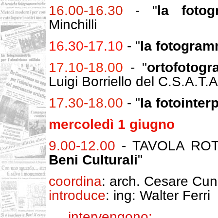
16.00-16.30
- "
la fotogr
Minchilli
16.30-17.10
- "
la fotogram
17.10-18.00
- "
ortofotogr
Luigi Borriello del C.S.A.T.A
17.30-18.00
- "
la fotointer
mercoledì 1 giugno
9.00-12.00
- TAVOLA ROT
Beni Culturali
"
coordina
: arch. Cesare Cun
introduce
: ing: Walter Ferri
intervengono: