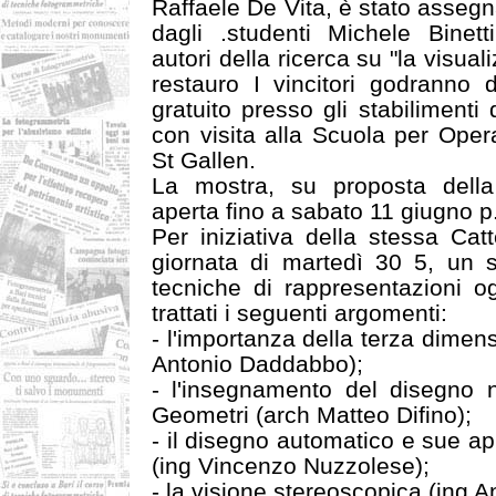
Raffaele De Vita, è stato asseg
dagli .studenti Michele Binet
autori della ricerca su "la visual
restauro I vincitori godranno 
gratuito presso gli stabilimenti
con visita alla Scuola per Oper
St Gallen.
La mostra, su proposta dell
aperta fino a sabato 11 giugno p.
Per iniziativa della stessa Catt
giornata di martedì 30 5, un s
tecniche di rappresentazioni og
trattati i seguenti argomenti:
- l'importanza della terza dimens
Antonio Daddabbo);
- l'insegnamento del disegno ne
Geometri (arch Matteo Difino);
- il disegno automatico e sue app
(ing Vincenzo Nuzzolese);
- la visione stereoscopica (ing An