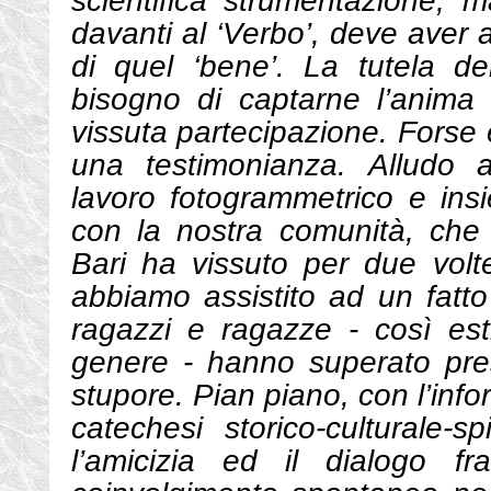
scientifica strumentazione, m
davanti al ‘Verbo’, deve aver at
di quel ‘bene’. La tutela del
bisogno di captarne l’anima
vissuta partecipazione. Forse è
una testimonianza. Alludo al
lavoro fotogrammetrico e insi
con la nostra comunità, che
Bari ha vissuto per due volt
abbiamo assistito ad un fatto
ragazzi e ragazze - così es
genere - hanno superato pres
stupore. Pian piano, con l’inf
catechesi storico-culturale-sp
l’amicizia ed il dialogo fr