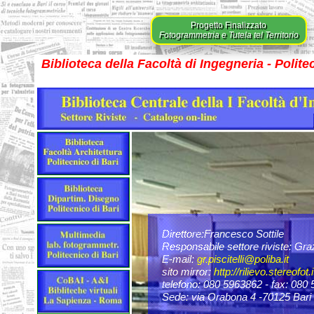
Progetto Finalizzato
Fotogrammetria e Tutela tel Territorio
Biblioteca della Facoltà di Ingegneria - Polite
Direttore:
Francesco Sottile
Responsabile settore riviste:
Graz
E-mail:
gr.piscitelli@poliba.it
sito mirror:
http://rilievo.stereofot.i
telefono:
080 5963862
- fax:
080 
Sede:
via Orabona 4 -70125 Bari