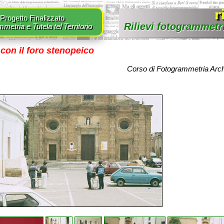
Progetto Finalizzato
Rilievi fotogrammetr
metria e Tutela tel Territorio
con il foro stenopeico
Corso di Fotogrammetria Arch