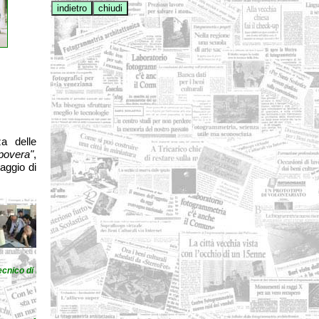
a delle
povera"
,
taggio di