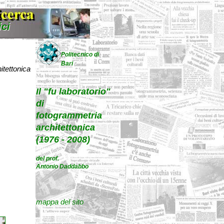
ici
Politecnico di
Bari
itettonica
Il "fu laboratorio"
di
fotogrammetria
architettonica
(1976 - 2008)
del prof.
Antonio Daddabbo
mappa del sito