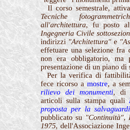
Il corso semestrale, attiv
Tecniche fotogrammetric
all'architettura
, fu posto 
Ingegneria Civile sottosezio
indirizzi
"Architettura"
e
"As
effetuare una selezione fra q
non era obbligatorio, ma p
presentazione di un piano di 
Per la verifica di fattibili
fece ricorso a
mostre
, a se
rilievo dei monumenti
, d
articoli sulla stampa quali
proposta per la salvaguardi
pubblicato su
"Continuità",
1975
, dell'Associazione Inge