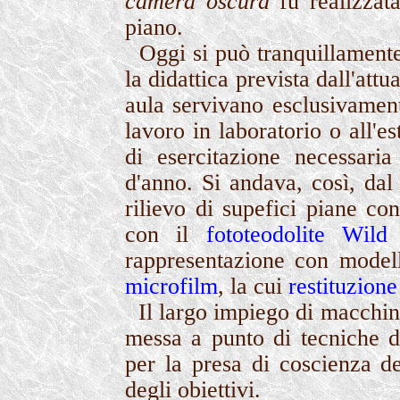
camera oscura
fu realizzata
piano.
Oggi si può tranquillamente 
la didattica prevista dall'attu
aula servivano esclusivamen
lavoro in laboratorio o all'e
di esercitazione necessari
d'anno. Si andava, così, dal 
rilievo di supefici piane co
con il
fototeodolite Wild
rappresentazione con modell
microfilm
, la cui
restituzione
Il largo impiego di macchine
messa a punto di tecniche di 
per la presa di coscienza d
degli obiettivi.