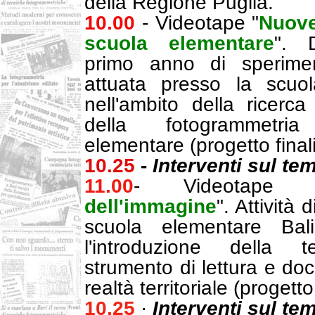
della Regione Puglia.
10.00
- Videotape "
Nuove
scuola elementare
". 
primo anno di sperimen
attuata presso la scuola
nell'ambito della ricerca
della fotogrammetri
elementare (progetto final
10.25
-
Interventi sul te
11.00
- Videotape 
dell'immagine
". Attività 
scuola elementare Bali
l'introduzione della 
strumento di lettura e do
realtà territoriale (progetto
10.25
·
Interventi sul te