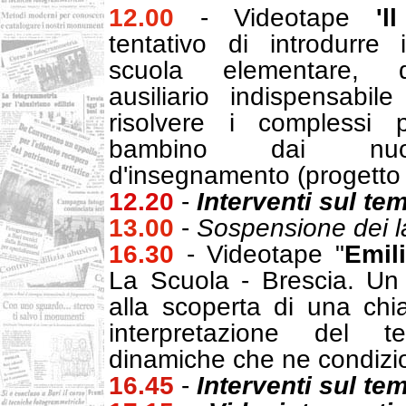
12.00
- Videotape
'l
tentativo di introdurre 
scuola elementare, 
ausiliario indispensabil
risolvere i complessi 
bambino dai nuo
d'insegnamento (progetto f
12.20
-
Interventi sul tem
13.00
-
Sospensione dei la
16.30
- Videotape "
Emil
La Scuola - Brescia. Un
alla scoperta di una chia
interpretazione del te
dinamiche che ne condizio
16.45
-
Interventi sul te