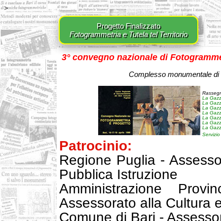
>
Progetto Finalizzato
Fotogrammetria e Tutela tel Territorio
3° convegno nazionale di Fotogrammet
Complesso monumentale di S.
Rassegn
La Gazz
La Gazz
La Gazz
La Gazz
La Gazz
La Gazz
La Gazz
Servizio
Patrocinio:
Regione Puglia - Assessor
Pubblica Istruzione
Amministrazione Provi
Assessorato alla Cultura e 
Comune di Bari - Assessor