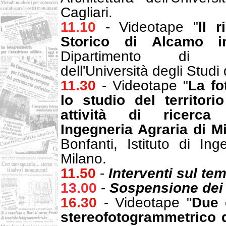
Cagliari.
11.10
- Videotape "
ll r
Storico di Alcamo i
Dipartimento di Ra
dell'Università degli Studi
11.30
- Videotape "
La fo
lo studio del territorio
attività di ricerca d
Ingegneria Agraria di M
Bonfanti, Istituto di Ing
Milano.
11.50
-
Interventi sul tem
13.00
-
Sospensione dei 
16.30
- Videotape "
Due 
stereofotogrammetrico d