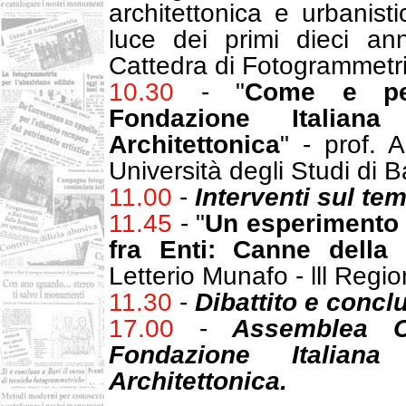
architettonica e urbanist
luce dei primi dieci anni
Cattedra di Fotogrammetri
10.30
- "
Come e pe
Fondazione Italiana
Architettonica
" - prof. 
Università degli Studi di Ba
11.00
-
Interventi sul tem
11.45
- "
Un esperimento 
fra Enti: Canne della 
Letterio Munafo - lll Regi
11.30
-
Dibattito e conclu
17.00
-
Assemblea Co
Fondazione Italiana
Architettonica.