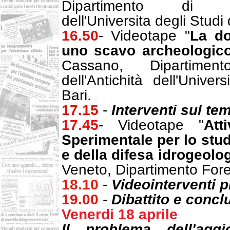
Dipartimento di Ra
dell'Universita degli Studi
16.50
- Videotape "
La do
uno scavo archeologic
Cassano, Dipartime
dell'Antichità dell'Univer
Bari.
17.15
-
Interventi sul te
17.45
- Videotape "
Att
Sperimentale per lo stud
e della difesa idrogeolo
Veneto, Dipartimento For
18.10
-
Videointerventi p
19.00
-
Dibattito e concl
Venerdi 18 aprile
Il problema dell'aggi