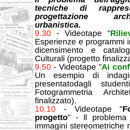
tecniche di rappres
progettazione arc
urbanistica.
9.30
- Videotape "
Rili
Esperienze e programmi in
dicensimento e catalo
Culturali (progetto finalizz
9.50
- Videotape "
Ai conf
Un esempio di indagine
presentatodagli stude
Fotogrammetria Archite
finalizzato).
10.10
- Videotape "
F
progetto
" - ll problema 
immagini stereometriche n