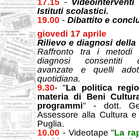
17.15
-
Videointerventi
Istituti scolastici.
19.00
-
Dibattito e concl
giovedi 17 aprile
Rilievo e diagnosi della r
Raffronto tra i metodi
diagnosi consentiti d
avanzate e quelli adott
quotidiana.
9.30
- "
La politica regi
materia di Beni Cultura
programmi
" - dott. Ge
Assessore alla Cultura e 
Puglia.
10.00
- Videotape "
La ra