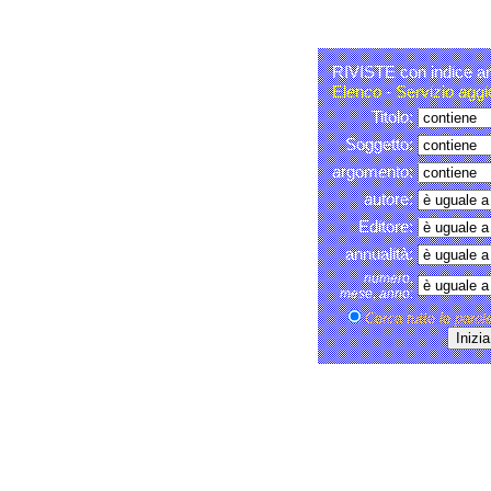
RIVISTE con indice art
Elenco
-
Servizio agg
Titolo:
Soggetto:
argomento:
autore:
Editore:
annualità:
numero,
mese, anno:
Cerca tutte le paro