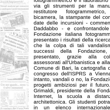
fotogrammetrico e il laboratorio
via gli strumenti per la manu
restitutore fotogrammetrico
bicamera, la stampante del co
date delle incursioni - commen
Daddabbo - e confrontandole
Fondazione italiana fotogramme
presentato i risultati della ricer
che la colpa di tali vandalism
successi della Fondazione
presentato, grazie alla co
assessorati all'Urbanistica e all
Comune di Bari, la cartografia 
congresso dell'ISPRS a Vienna
intanto, vandali o no, la Fondaz
progetti ambiziosi per il futur
Grimaldi, presidente della Fond
Internet, la scuola a dista
architettonica. Gli studenti potr
in un elenco internazional