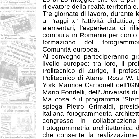
rilevatore della realtà territoriale.
Tre giornate di lavoro, durante 
ai "raggi x" l'attività didattic
elementari, l'esperienza di ri
compiuta in Romania per conto de
formazione del fotogrammet
Comunità europea.
Al convegno parteciperanno gro
livello europeo: tra loro, il p
Politecnico di Zurigo, il prof
Politecnico di Atene, Ross W. Da
York Maurice Carbonell dell'IGN 
Mario Fondelli, dell'Università di
Ma cosa è il programma "Stere
spiega Pietro Grimaldi, presi
italiana fotogrammetria architet
congresso in collaborazion
Fotogrammetria architettonica d
che consente la realizzazion