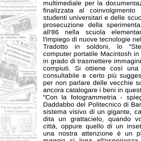
multimediale per la documentazi
finalizzata al coinvolgimento 
studenti universitari e delle scuo
prosecuzione della sperimenta
all'86 nella scuola elementa
l'impiego di nuove tecnologie nel
Tradotto in soldoni, lo "St
computer portatile Macintosh in 
in grado di trasmettere immagini di
compiuti. Si ottiene così una
consultabile e certo più suggest
per non parlare delle vecchie s
ancora catalogare i beni in ques
"Con la fotogrammetria - spieg
Daddabbo del Politecnico di Bar
sistema visivo di un gigante, c
dita un grattacielo, quando 
città, oppure quello di un inse
una nostra attenzione è un pl
maggio si lega all'esperienza 