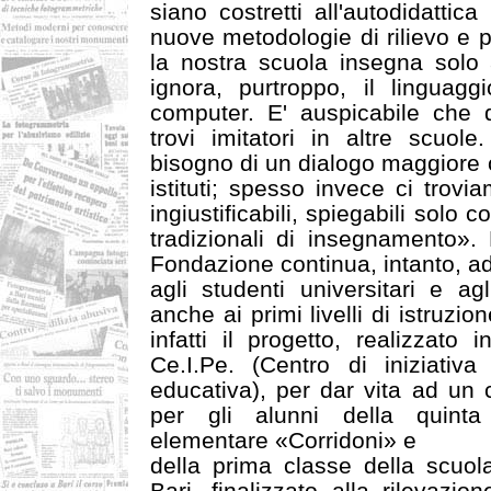
siano costretti all'autodidatti
nuove metodologie di rilievo e 
la nostra scuola insegna solo 
ignora, purtroppo, il linguagg
computer. E' auspicabile che q
trovi imitatori in altre scuo
bisogno di un dialogo maggiore c
istituti; spesso invece ci trovi
ingiustificabili, spiegabili solo 
tradizionali di insegnamento». L
Fondazione continua, intanto, ad
agli studenti universitari e ag
anche ai primi livelli di istruzion
infatti il progetto, realizzato 
Ce.I.Pe. (Centro di iniziati
educativa), per dar vita ad un 
per gli alunni della quinta
elementare «Corridoni» e
della prima classe della scuol
Bari, finalizzato alla rilevazio