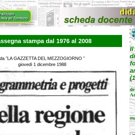
nalizzato
ela tel Territorio
ssegna stampa dal 1976 al 2008
I
d
da "LA GAZZETTA DEL MEZZOGIORNO "
f
giovedì 1 dicembre 1988
a
(
de
An
ma