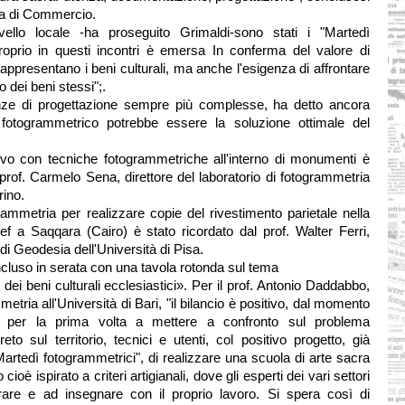
ra di Commercio.
ello locale -ha proseguito Grimaldi-sono stati i "Martedì
proprio in questi incontri è emersa In conferma del valore di
appresentano i beni culturali, ma anche l'esigenza di affrontare
o dei beni stessi";.
nze di progettazione sempre più complesse, ha detto ancora
vo fotogrammetrico potrebbe essere la soluzione ottimale del
ievo con tecniche fotogrammetriche all'interno di monumenti è
 prof. Carmelo Sena, direttore del laboratorio di fotogrammetria
rino.
grammetria per realizzare copie del rivestimento parietale nella
f a Saqqara (Cairo) è stato ricordato dal prof. Walter Ferri,
to di Geodesia dell'Università di Pisa.
ncluso in serata con una tavola rotonda sul tema
ei beni culturali ecclesiastici». Per il prof. Antonio Daddabbo,
etria all'Università di Bari, "il bilancio è positivo, dal momento
i per la prima volta a mettere a confronto sul problema
reto sul territorio, tecnici e utenti, col positivo progetto, già
artedì fotogrammetrici", di realizzare una scuola di arte sacra
 cioè ispirato a criteri artigianali, dove gli esperti dei vari settori
rare e ad insegnare con il proprio lavoro. Si spera così di