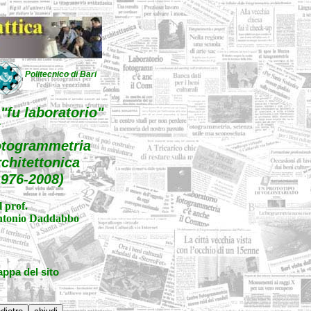
Politecnico di Bari
l "fu laboratorio"
i
otogrammetria
rchitettonica
1976-2008)
l prof.
tonio Daddabbo
ppa del sito