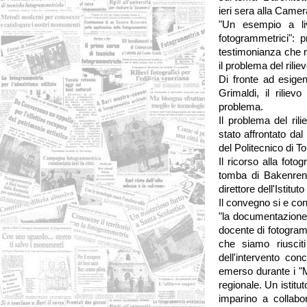
ieri sera alla Came
"Un esempio a liv
fotogrammetrici": 
testimonianza che r
il problema del riliev
Di fronte ad esige
Grimaldi, il rilie
problema.
Il problema del ril
stato affrontato dal
del Politecnico di To
Il ricorso alla foto
tomba di Bakenrene
direttore dell'Istitu
Il convegno si e co
"la documentazione d
docente di fotogramm
che siamo riuscit
dell'intervento conc
emerso durante i "M
regionale. Un istituto
imparino a collabo