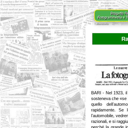
Progetto Fi
Fotogrammetria e Tut
Ra
BARI - Nel 1923, il
sosteneva che «se i
quello dell'autom
rapidamente. Se l
l'automobile, vedr
razionali, e si ragg
perché la grande in