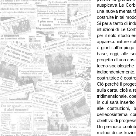
auspicava Le Corbu
una nuova mentalità,
costruite in tal mod
Si parla tanto di ind
intuizioni di Le Co
per il solo studio 
apparecchiature sofi
è giunti all'impieg
base, oggi, alle so
progetto dl una cas
tecno-sociologich
indipendentemente
costruttrice è costr
Ciò perché il proget
sulla carta, cioè a 
tridimensionale, op
in cui sarà inserit
alle costruzioni, 
dell'ecosistema con
obiettivo di progres
Un prezioso contribu
metodi di costruzion