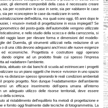
sier, gli elementi componibili della casa è necessario creare
 sia per «costruire» le case in serie, sia per «abitare» le case
o, sia per «concepire» le case da realizzare in serie.
ustrializzazione dell'edilizia, ma quali sono oggi, 65 anni dopo le
rbusier, i «nuovi» metodi di progettazione in essa impiegati? Se
ergonometrico del posto-guida dell'automobile vengono utilizzate
sticatissime, e nello studio della scocca e della carrozzeria, si
o del raggio laser per rilevare forma e dimensioni del modello-
glie del Duemila, gli strumenti utilizzati nella redazione di un
a o di una città devono adeguarsi anch'essi alle nuove esigenze
e ed economiche. Progettista e costruttore oggi operano
, dando origine ad un prodotto finale cui spesso l'impresa
etta ad «adattare» l'ambiente.
tista, abituato sin dai banchi di scuola ad estrinsecare i progetti
realizzare su un piano oggetti che invece «vivono» in uno spazio
era «a distanza» spesso ignorando le reali condizioni ambientali
o il proprio progetto. Non dunque l'«adattamento» dell'ambiente
bensì un efficace inserimento dell'opera umana all'interno
 un adeguato utilizzo delle risorse territoriali, deve essere
so della scienza.
to al ristabilimento dell'equilibrio fra metodi di progettazione e
e e fornito oggi finalmente dalle tecniche di fotogrammetria. La