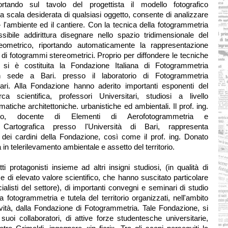
ortando sul tavolo del progettista il modello fotografico
la scala desiderata di qualsiasi oggetto, consente di analizzare
l'ambiente ed il cantiere. Con la tecnica della fotogrammetria
sibile addirittura disegnare nello spazio tridimensionale del
reometrico, riportando automaticamente la rappresentazione
 di fotogrammi stereometrici. Proprio per diffondere le tecniche
, si è costituita la Fondazione Italiana di Fotogrammetria
on sede a Bari. presso il laboratorio di Fotogrammetria
 Bari. Alla Fondazione hanno aderito importanti esponenti del
a scientifica, professori Universitari, studiosi a livello
ematiche architettoniche. urbanistiche ed ambientali. Il prof. ing.
bo, docente di Elementi di Aerofotogrammetria e
 Cartografica presso l'Università di Bari, rappresenta
dei cardini della Fondazione, così come il prof. ing. Donato
 in telerilevamento ambientale e assetto del territorio.
i protagonisti insieme ad altri insigni studiosi, (in qualità di
ze di elevato valore scientifico, che hanno suscitato particolare
ialisti del settore), di importanti convegni e seminari di studio
a fotogrammetria e tutela del territorio organizzati, nell'ambito
ività, dalla Fondazione di Fotogrammetria. Tale Fondazione, si
 suoi collaboratori, di attive forze studentesche universitarie,