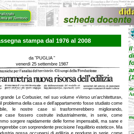
nalizzato
ela tel Territorio
ssegna stampa dal 1976 al 2008
I
d
da "PUGLIA "
f
venerdì 25 settembre 1987
a
(
de
An
 grande Le Corbusier, nel suo volume «Verso un'architettura»,
l problema della casa e dell'appartamento fosse studiato come
obile, le nostre case si trasformerebbero migliorando,
e case fossero costruite industrialmente, in serie, come
ma
emmo sorgere rapidamente delle forme impensabili, ma sane e
iungerebbe con sorprendente precisione l'equilibrio estetico». Ma
dustria possa occuparsi di edilizia e produrre in serie, come