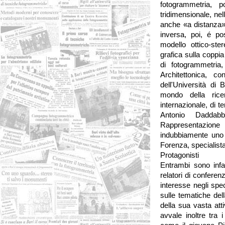
fotogrammetria, p
tridimensionale, nel
anche «a distanza» 
inversa, poi, é pos
modello ottico-ste
grafica sulla coppia
di fotogrammetria
Architettonica, c
dell'Università di
mondo della ricerc
internazionale, di t
Antonio Daddab
Rappresentazione
indubbiamente uno 
Forenza, specialista
Protagonisti
Entrambi sono infatt
relatori di conferen
interesse negli spec
sulle tematiche dell
della sua vasta att
avvale inoltre tra i