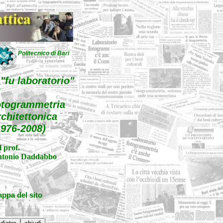
Politecnico di Bari
l "fu laboratorio"
i
otogrammetria
rchitettonica
1976-2008)
l prof.
tonio Daddabbo
ppa del sito