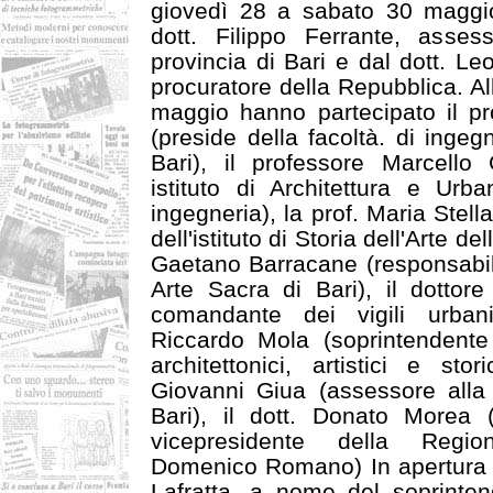
giovedì 28 a sabato 30 maggio,
dott. Filippo Ferrante, assess
provincia di Bari e dal dott. Le
procuratore della Repubblica. Al
maggio hanno partecipato il pr
(preside della facoltà. di ingeg
Bari), il professore Marcello G
istituto di Architettura e Urba
ingegneria), la prof. Maria Stella
dell'istituto di Storia dell'Arte de
Gaetano Barracane (responsabil
Arte Sacra di Bari), il dottore
comandante dei vigili urbani 
Riccardo Mola (soprintendente 
architettonici, artistici e stor
Giovanni Giua (assessore alla
Bari), il dott. Donato Morea 
vicepresidente della Regio
Domenico Romano) In apertura de
Lafratta, a nome del soprinte