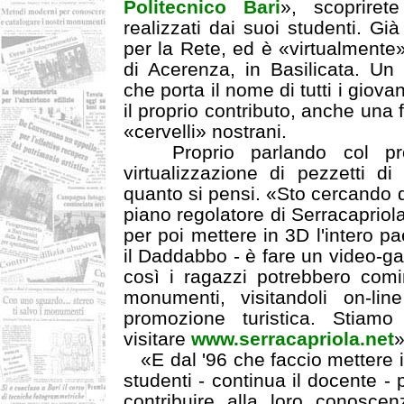
Politecnico Bari
», scoprirete
realizzati dai suoi studenti. Gi
per la Rete, ed è «virtualmente» 
di Acerenza, in Basilicata. Un 
che porta il nome di tutti i giova
il proprio contributo, anche una
«cervelli» nostrani.
Proprio parlando col pro
virtualizzazione di pezzetti di
quanto si pensi. «Sto cercando di
piano regolatore di Serracapriola
per poi mettere in 3D l'intero p
il Daddabbo - è fare un video-g
così i ragazzi potrebbero comi
monumenti, visitandoli on-li
promozione turistica. Stiamo
visitare
www.serracapriola.net
»
«E dal '96 che faccio mettere in 
studenti - continua il docente 
contribuire alla loro conoscenza