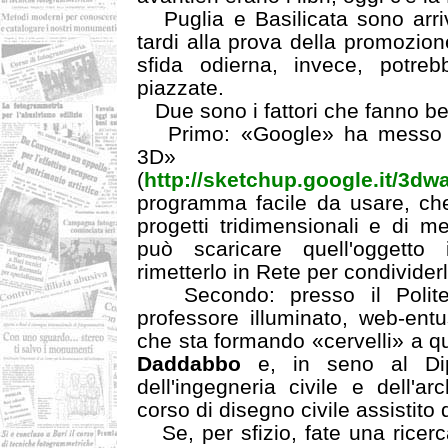
Puglia e Basilicata sono arriv
tardi alla prova della promozione
sfida odierna, invece, potre
piazzate.
Due sono i fattori che fanno be
Primo: «Google» ha messo on
3D»
(
http://sketchup.google.it/3d
programma facile da usare, che
progetti tridimensionali e di me
può scaricare quell'oggetto
rimetterlo in Rete per condivider
Secondo: presso il Politec
professore illuminato, web-entu
che sta formando «cervelli» a q
Daddabbo
e, in seno al Dip
dell'ingegneria civile e dell'arc
corso di disegno civile assistito 
Se, per sfizio, fate una ricerc