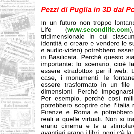
Pezzi di Puglia in 3D dal Po
In un futuro non troppo lonta
Life (
www.secondlife.com
tridimensionale in cui ciasc
identità e creare e vendere le s
e audio-video) potrebbero esser
in Basilicata. Perché questo si
importante: lo scenario, cioè l
essere «tradotto» per il web. L
case, i monumenti, le fontan
essere trasformato in un file 
dimensioni. Perché impegnarsi
Per esempio, perché così milion
potrebbero scoprire che l'Italia
Firenze e Roma e potrebbero 
reali a quelle virtuali. Non si tr
erano cinema e tv a stimolare
avantieri erano i libri; oggi c'è la