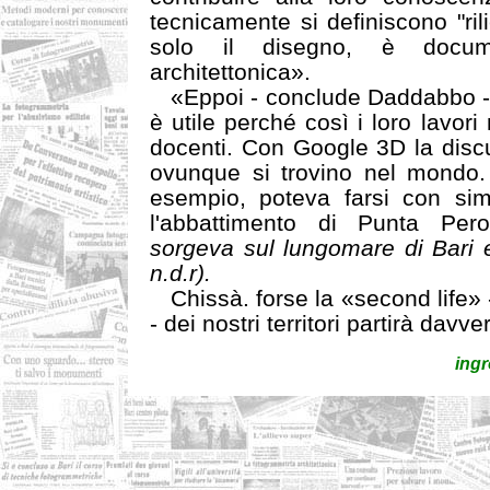
tecnicamente si definiscono "rili
solo il disegno, è docum
architettonica».
«Eppoi - conclude Daddabbo - me
è utile perché così i loro lavori
docenti. Con Google 3D la discu
ovunque si trovino nel mondo.
esempio, poteva farsi con si
l'abbattimento di Punta Per
sorgeva sul lungomare di Bari e
n.d.r).
Chissà. forse la «second life» 
- dei nostri territori partirà davv
ing