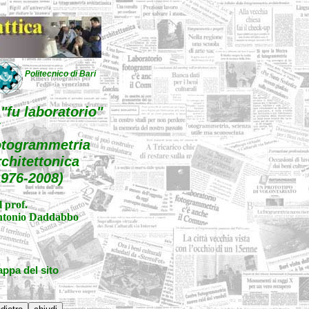
Politecnico di Bari
l "fu laboratorio"
i
otogrammetria
rchitettonica
1976-2008)
l prof.
tonio Daddabbo
ppa del sito