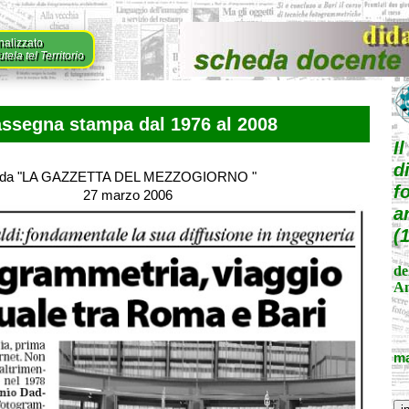
nalizzato
ela tel Territorio
ssegna stampa dal 1976 al 2008
I
d
da "LA GAZZETTA DEL MEZZOGIORNO "
f
27 marzo 2006
a
(
de
An
ma