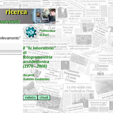
nazionali
Politecnico
di Bari
rilevamento"
Il "fu laboratorio"
di
fotogrammetria
architettonica
(1976 - 2008)
del prof.
Antonio Daddabbo