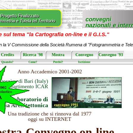
Progetto Finalizzato
convegni
metria e Tutela tel Territorio
nazionali e inter
ul tema "la Cartografia on-line e il G.I.S."
on la V Commissione della Società Rumena di "Fotogrammetria e Tele
Credits
Ricerca '98
Mostra
Convegno
Convegno '93
Quando?
Come?
Perché?
Iscrizione