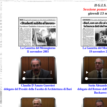
Il G.I.S.
Sessione pomer
giovedì 13 
La Gazzetta del Mezzogiorno
La Gazzetta del Me
11 novembre 2003
19 novembre 
Claudio D'Amato Guerrieri
Sorin Alexandr
delegato del Preside della Facoltà di Architettura di Bari
delegato del Rettore dell
Bucharest