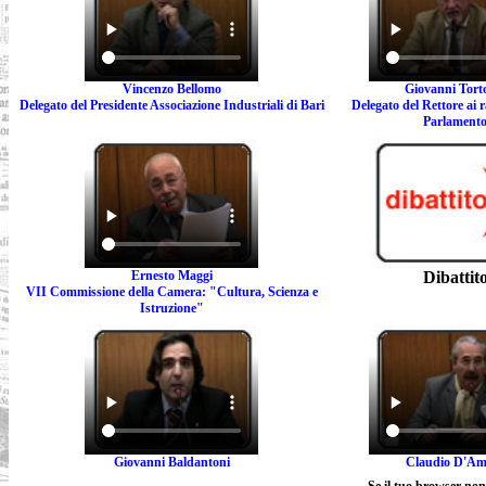
Vincenzo Bellomo
Giovanni Torto
Delegato del Presidente Associazione Industriali di Bari
Delegato del Rettore ai r
Parlament
Ernesto Maggi
Dibattit
VII Commissione della Camera: "Cultura, Scienza e
Istruzione"
Giovanni Baldantoni
Claudio D'Am